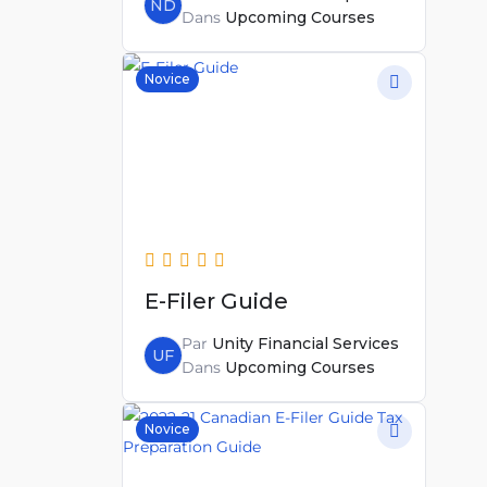
ND
Dans
Upcoming Courses
Novice
E-Filer Guide
Par
Unity Financial Services
UF
Dans
Upcoming Courses
Novice